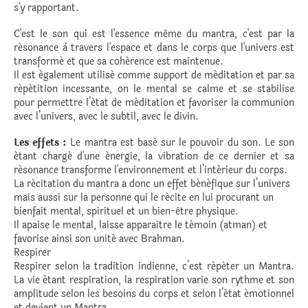
s'y rapportant.
C'est le son qui est l'essence même du mantra, c'est par la
résonance à travers l'espace et dans le corps que l'univers est
transformé et que sa cohérence est maintenue.
Il est également utilisé comme support de méditation et par sa
répétition incessante, on le mental se calme et se stabilise
pour permettre l’état de méditation et favoriser la communion
avec l’univers, avec le subtil, avec le divin.
Les effets :
Le mantra est basé sur le pouvoir du son. Le son
étant chargé d'une énergie, la vibration de ce dernier et sa
résonance transforme l'environnement et l’intérieur du corps.
La récitation du mantra a donc un effet bénéfique sur l’univers
mais aussi sur la personne qui le récite en lui procurant un
bienfait mental, spirituel et un bien-être physique.
Il apaise le mental, laisse apparaître le témoin (atman) et
favorise ainsi son unité avec Brahman.
Respirer
Respirer selon la tradition indienne, c’est répéter un Mantra.
La vie étant respiration, la respiration varie son rythme et son
amplitude selon les besoins du corps et selon l’état émotionnel
et devient un Mantra.